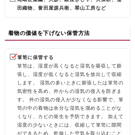
田織物、誉田屋源兵衛、翠山工房など
着物の価値を下げない保管方法
箪笥に保管する
箪笥は、湿度が高くなると湿気を吸収して膨
張し、湿度が低くなると湿気を放出して収縮
します。 湿気の多いときに膨張したは箪笥の
気密性を高め、外からの湿気の侵入を防ぎま
す。 外の湿気の侵入が少なくなる影響で、箪
笥の中の着物は余分な湿気を溜めることがな
くなり、カビの発生を予防できます。 加えて
湿度の少ないときには、収縮して箪笥に隙間
ができるため、乾燥した空気を取り込むこと