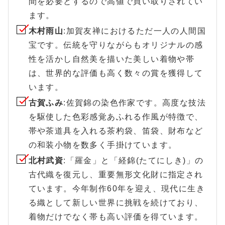
間を必要とするので高値で買い取りされてい
ます。
木村雨山
:加賀友禅におけるただ一人の人間国
宝です。伝統を守りながらもオリジナルの感
性を活かし自然美を描いた美しい着物や帯
は、世界的な評価も高く数々の賞を獲得して
います。
古賀ふみ
:佐賀錦の染色作家です。高度な技法
を駆使した色彩感覚あふれる作風が特徴で、
帯や茶道具を入れる茶杓袋、笛袋、財布など
の和装小物を数多く手掛けています。
北村武資
:「羅金」と「経錦(たてにしき)」の
古代織を復元し、重要無形文化財に指定され
ています。今年制作60年を迎え、現代に生き
る織として新しい世界に挑戦を続けており、
着物だけでなく帯も高い評価を得ています。