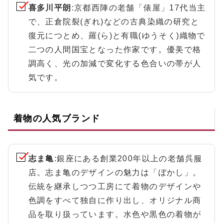
喜多川平朗
:京都西陣の老舗「俵屋」17代当主
で、正倉院裂(ぎれ)などの古典染織の研究と
復元につとめ、羅(ら)と有職(ゆうそく)織物で
二つの人間国宝となった作家です。優美で格
調高く、光の加減で変化する色合いの帯が人
気です。
着物の人気ブランド
志ま亀
:銀座にある創業200年以上の老舗呉服
店。志ま亀のデザインの魅力は「ぼかし」。
伝統を継承しつつ工房にて着物のデザインや
色調をすべて独自に作り出し、オリジナル商
品を取り扱っています。水色や黒色の着物が