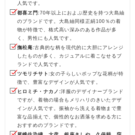
人気です。
都喜ヱ門
:70年以上におよぶ歴史を持つ大島紬
のブランドです。大島紬同様正絹100％の着
物が特徴で、格式高い深みのある作品が多
く、男性にも人気です。
撫松庵
:古典的な柄を現代的に大胆にアレンジ
したものが多く、カジュアルに着こなせるブ
ランドで人気です。
ツモリチサト
:女の子らしいポップな花柄が特
徴で、豊富なデザインが人気です。
ヒロミチ・ナカノ
:洋服のデザイナーブランド
ですが、着物の場合もメリハリのきいたデザ
インが人気です。振袖から洗える着物まで豊
富な品揃えで、個性的なお洒落を求める方に
おすすめのブランドです。
尾峨佐染繍、大彦、銀座きしや、久保耕、窪