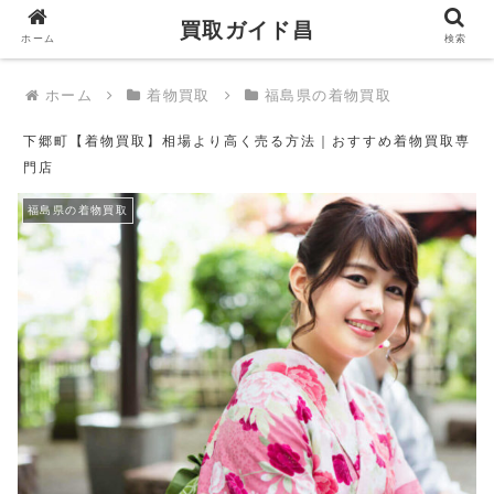
買取ガイド昌
買取ガイド昌
ホーム
検索
ホーム
着物買取
福島県の着物買取
下郷町【着物買取】相場より高く売る方法｜おすすめ着物買取専
門店
福島県の着物買取