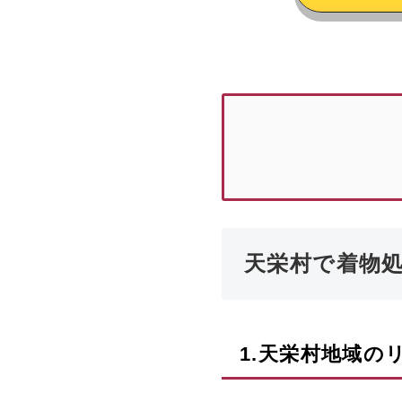
天栄村で着物
1.
天栄村
地域の