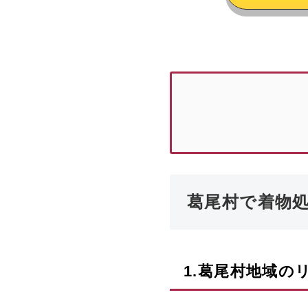
葛尾村で着物
1.
葛尾村
地域の