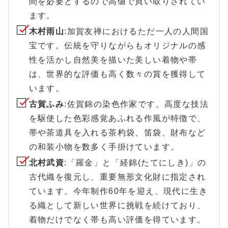
間を必要とするので高値で買い取りされてい
ます。
木村雨山
:加賀友禅におけるただ一人の人間国
宝です。伝統を守りながらもオリジナルの感
性を活かし自然美を描いた美しい着物や帯
は、世界的な評価も高く数々の賞を獲得して
います。
古賀ふみ
:佐賀錦の染色作家です。高度な技法
を駆使した色彩感覚あふれる作風が特徴で、
帯や茶道具を入れる茶杓袋、笛袋、財布など
の和装小物を数多く手掛けています。
北村武資
:「羅金」と「経錦(たてにしき)」の
古代織を復元し、重要無形文化財に指定され
ています。今年制作60年を迎え、現代に生き
る織として新しい世界に挑戦を続けており、
着物だけでなく帯も高い評価を得ています。