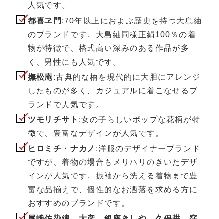
人気です。
都喜ヱ門
:70年以上におよぶ歴史を持つ大島紬
のブランドです。大島紬同様正絹100％の着
物が特徴で、格式高い深みのある作品が多
く、男性にも人気です。
撫松庵
:古典的な柄を現代的に大胆にアレンジ
したものが多く、カジュアルに着こなせるブ
ランドで人気です。
ツモリチサト
:女の子らしいポップな花柄が特
徴で、豊富なデザインが人気です。
ヒロミチ・ナカノ
:洋服のデザイナーブランド
ですが、着物の場合もメリハリのきいたデザ
インが人気です。振袖から洗える着物まで豊
富な品揃えで、個性的なお洒落を求める方に
おすすめのブランドです。
尾峨佐染繍、大彦、銀座きしや、久保耕、窪