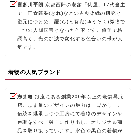
喜多川平朗
:京都西陣の老舗「俵屋」17代当主
で、正倉院裂(ぎれ)などの古典染織の研究と
復元につとめ、羅(ら)と有職(ゆうそく)織物で
二つの人間国宝となった作家です。優美で格
調高く、光の加減で変化する色合いの帯が人
気です。
着物の人気ブランド
志ま亀
:銀座にある創業200年以上の老舗呉服
店。志ま亀のデザインの魅力は「ぼかし」。
伝統を継承しつつ工房にて着物のデザインや
色調をすべて独自に作り出し、オリジナル商
品を取り扱っています。水色や黒色の着物が