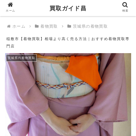
買取ガイド昌
買取ガイド昌
ホーム
検索
ホーム
着物買取
茨城県の着物買取
稲敷市【着物買取】相場より高く売る方法｜おすすめ着物買取専
門店
茨城県の着物買取