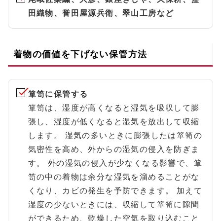
田織物、誉田屋源兵衛、翠山工房など
着物の価値を下げない保管方法
箪笥に保管する
箪笥は、湿度が高くなると湿気を吸収して膨
張し、湿度が低くなると湿気を放出して収縮
します。 湿気の多いときに膨張したは箪笥の
気密性を高め、外からの湿気の侵入を防ぎま
す。 外の湿気の侵入が少なくなる影響で、箪
笥の中の着物は余分な湿気を溜めることがな
くなり、カビの発生を予防できます。 加えて
湿度の少ないときには、収縮して箪笥に隙間
ができるため、乾燥した空気を取り込むこと