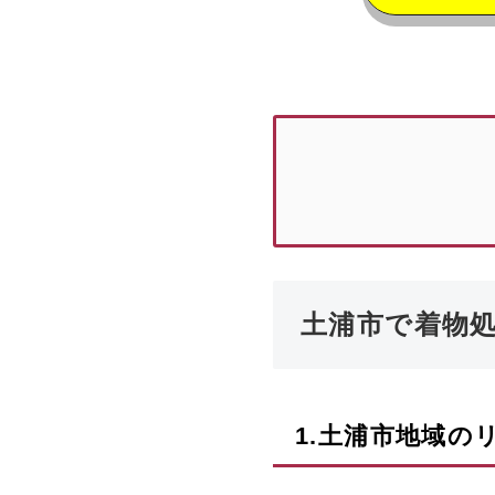
土浦市で着物
1.
土浦市
地域の