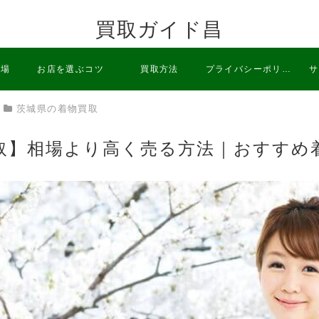
買取ガイド昌
相場
お店を選ぶコツ
買取方法
プライバシーポリシ
サ
茨城県の着物買取
ー
取】相場より高く売る方法｜おすすめ