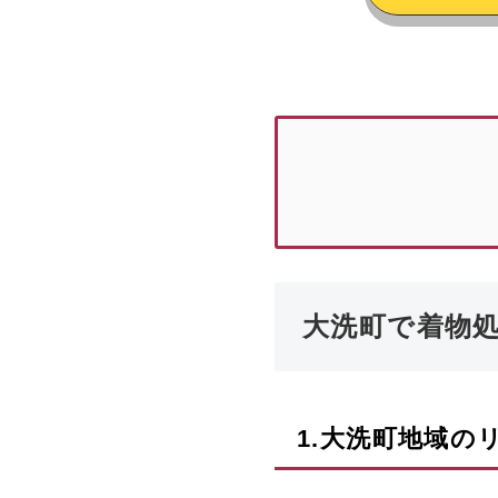
大洗町で着物
1.
大洗町
地域の