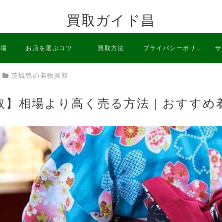
買取ガイド昌
相場
お店を選ぶコツ
買取方法
プライバシーポリシ
サ
茨城県の着物買取
ー
取】相場より高く売る方法｜おすすめ