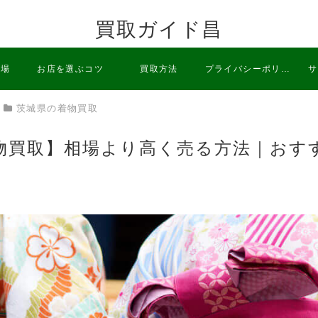
買取ガイド昌
相場
お店を選ぶコツ
買取方法
プライバシーポリシ
サ
茨城県の着物買取
ー
物買取】相場より高く売る方法｜おす