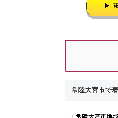
常陸大宮市で
1.
常陸大宮市
地