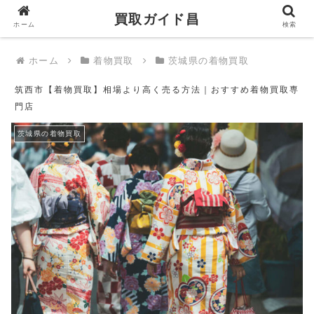
買取ガイド昌
買取ガイド昌
ホーム
検索
ホーム
着物買取
茨城県の着物買取
筑西市【着物買取】相場より高く売る方法｜おすすめ着物買取専
門店
茨城県の着物買取