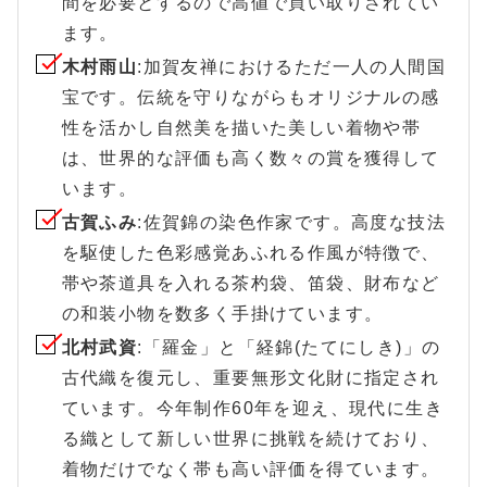
間を必要とするので高値で買い取りされてい
ます。
木村雨山
:加賀友禅におけるただ一人の人間国
宝です。伝統を守りながらもオリジナルの感
性を活かし自然美を描いた美しい着物や帯
は、世界的な評価も高く数々の賞を獲得して
います。
古賀ふみ
:佐賀錦の染色作家です。高度な技法
を駆使した色彩感覚あふれる作風が特徴で、
帯や茶道具を入れる茶杓袋、笛袋、財布など
の和装小物を数多く手掛けています。
北村武資
:「羅金」と「経錦(たてにしき)」の
古代織を復元し、重要無形文化財に指定され
ています。今年制作60年を迎え、現代に生き
る織として新しい世界に挑戦を続けており、
着物だけでなく帯も高い評価を得ています。