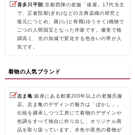
喜多川平朗
:京都西陣の老舗「俵屋」17代当主
で、正倉院裂(ぎれ)などの古典染織の研究と
復元につとめ、羅(ら)と有職(ゆうそく)織物で
二つの人間国宝となった作家です。優美で格
調高く、光の加減で変化する色合いの帯が人
気です。
着物の人気ブランド
志ま亀
:銀座にある創業200年以上の老舗呉服
店。志ま亀のデザインの魅力は「ぼかし」。
伝統を継承しつつ工房にて着物のデザインや
色調をすべて独自に作り出し、オリジナル商
品を取り扱っています。水色や黒色の着物が