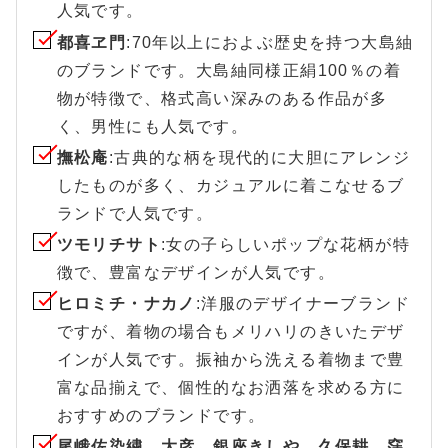
人気です。
都喜ヱ門
:70年以上におよぶ歴史を持つ大島紬
のブランドです。大島紬同様正絹100％の着
物が特徴で、格式高い深みのある作品が多
く、男性にも人気です。
撫松庵
:古典的な柄を現代的に大胆にアレンジ
したものが多く、カジュアルに着こなせるブ
ランドで人気です。
ツモリチサト
:女の子らしいポップな花柄が特
徴で、豊富なデザインが人気です。
ヒロミチ・ナカノ
:洋服のデザイナーブランド
ですが、着物の場合もメリハリのきいたデザ
インが人気です。振袖から洗える着物まで豊
富な品揃えで、個性的なお洒落を求める方に
おすすめのブランドです。
尾峨佐染繍、大彦、銀座きしや、久保耕、窪