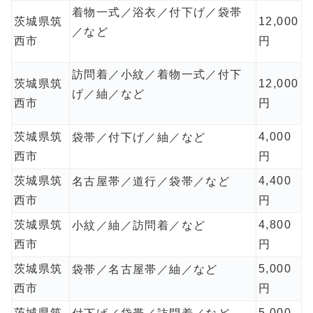
着物一式／浴衣／付下げ／袋帯
茨城県筑
12,000
／など
西市
円
訪問着／小紋／着物一式／付下
茨城県筑
12,000
げ／紬／など
西市
円
茨城県筑
4,000
袋帯／付下げ／紬／など
西市
円
茨城県筑
4,400
名古屋帯／道行／袋帯／など
西市
円
茨城県筑
4,800
小紋／紬／訪問着／など
西市
円
茨城県筑
5,000
袋帯／名古屋帯／紬／など
西市
円
茨城県筑
5,000