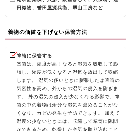
田織物、誉田屋源兵衛、翠山工房など
着物の価値を下げない保管方法
箪笥に保管する
箪笥は、湿度が高くなると湿気を吸収して膨
張し、湿度が低くなると湿気を放出して収縮
します。 湿気の多いときに膨張したは箪笥の
気密性を高め、外からの湿気の侵入を防ぎま
す。 外の湿気の侵入が少なくなる影響で、箪
笥の中の着物は余分な湿気を溜めることがな
くなり、カビの発生を予防できます。 加えて
湿度の少ないときには、収縮して箪笥に隙間
ができるため、乾燥した空気を取り込むこと