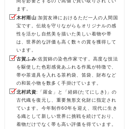
間を必要とするので高値で買い取りされてい
ます。
木村雨山
:加賀友禅におけるただ一人の人間国
宝です。伝統を守りながらもオリジナルの感
性を活かし自然美を描いた美しい着物や帯
は、世界的な評価も高く数々の賞を獲得して
います。
古賀ふみ
:佐賀錦の染色作家です。高度な技法
を駆使した色彩感覚あふれる作風が特徴で、
帯や茶道具を入れる茶杓袋、笛袋、財布など
の和装小物を数多く手掛けています。
北村武資
:「羅金」と「経錦(たてにしき)」の
古代織を復元し、重要無形文化財に指定され
ています。今年制作60年を迎え、現代に生き
る織として新しい世界に挑戦を続けており、
着物だけでなく帯も高い評価を得ています。