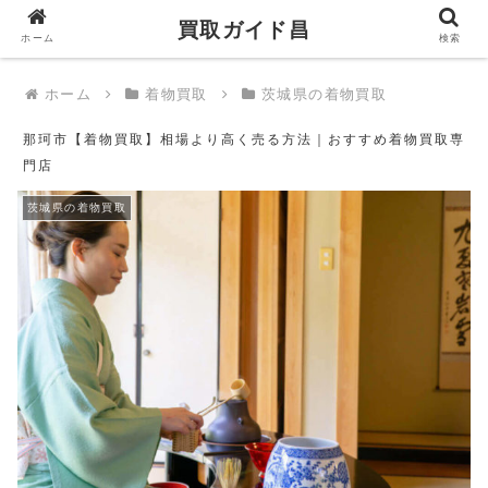
買取ガイド昌
買取ガイド昌
ホーム
検索
ホーム
着物買取
茨城県の着物買取
那珂市【着物買取】相場より高く売る方法｜おすすめ着物買取専
門店
茨城県の着物買取