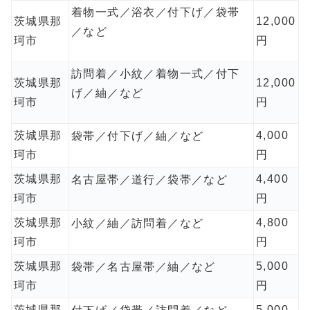
着物一式／浴衣／付下げ／袋帯
茨城県那
12,000
／など
珂市
円
訪問着／小紋／着物一式／付下
茨城県那
12,000
げ／紬／など
珂市
円
茨城県那
4,000
袋帯／付下げ／紬／など
珂市
円
茨城県那
4,400
名古屋帯／道行／袋帯／など
珂市
円
茨城県那
4,800
小紋／紬／訪問着／など
珂市
円
茨城県那
5,000
袋帯／名古屋帯／紬／など
珂市
円
茨城県那
5,000