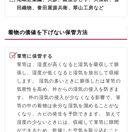
田織物、誉田屋源兵衛、翠山工房など
着物の価値を下げない保管方法
箪笥に保管する
箪笥は、湿度が高くなると湿気を吸収して膨
張し、湿度が低くなると湿気を放出して収縮
します。 湿気の多いときに膨張したは箪笥の
気密性を高め、外からの湿気の侵入を防ぎま
す。 外の湿気の侵入が少なくなる影響で、箪
笥の中の着物は余分な湿気を溜めることがな
くなり、カビの発生を予防できます。 加えて
湿度の少ないときには、収縮して箪笥に隙間
ができるため、乾燥した空気を取り込むこと