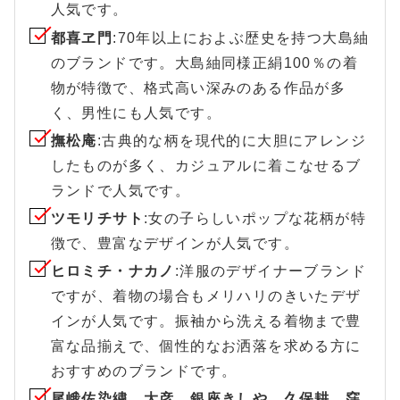
人気です。
都喜ヱ門
:70年以上におよぶ歴史を持つ大島紬
のブランドです。大島紬同様正絹100％の着
物が特徴で、格式高い深みのある作品が多
く、男性にも人気です。
撫松庵
:古典的な柄を現代的に大胆にアレンジ
したものが多く、カジュアルに着こなせるブ
ランドで人気です。
ツモリチサト
:女の子らしいポップな花柄が特
徴で、豊富なデザインが人気です。
ヒロミチ・ナカノ
:洋服のデザイナーブランド
ですが、着物の場合もメリハリのきいたデザ
インが人気です。振袖から洗える着物まで豊
富な品揃えで、個性的なお洒落を求める方に
おすすめのブランドです。
尾峨佐染繍、大彦、銀座きしや、久保耕、窪