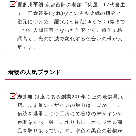
喜多川平朗
:京都西陣の老舗「俵屋」17代当主
で、正倉院裂(ぎれ)などの古典染織の研究と
復元につとめ、羅(ら)と有職(ゆうそく)織物で
二つの人間国宝となった作家です。優美で格
調高く、光の加減で変化する色合いの帯が人
気です。
着物の人気ブランド
志ま亀
:銀座にある創業200年以上の老舗呉服
店。志ま亀のデザインの魅力は「ぼかし」。
伝統を継承しつつ工房にて着物のデザインや
色調をすべて独自に作り出し、オリジナル商
品を取り扱っています。水色や黒色の着物が